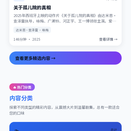
关于孤儿院的真相
2025年西班牙上映的动作片《关于孤儿院的真相》由达米恩·
查泽雷执导，咏梅、广濑铃、河正宇、王一博领衔主演。爱情
与信仰在战争阴影下被反复考验，结局留有回味空间。片尾彩
达米恩·查泽雷 · 咏梅
蛋值得留意，与世界观其他作品存在联动。
146分钟
·
2025
查看详情 →
查看更多精选内容 →
🔥 热门分类
内容分类
探索不同类型的精彩内容，从震撼大片到温馨剧集，总有一款适合
您的口味
总计