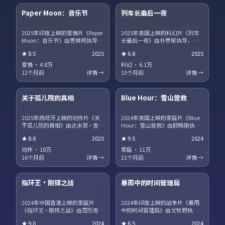
Paper Moon：音乐节
列车长最后一夜
热播
NEW
2025年印度上映的爱情片《Paper
2025年英国上映的科幻片《列车
Moon：音乐节》由贾樟柯执导，
长最后一夜》由朴赞郁执导，蒂
白敬亭、宋康昊、马丽、章子怡
尔达·斯文顿、王景春、王凯、沈
★
8.5
2025
★
6.8
2025
领衔主演。职场与理想冲突被细
腾领衔主演。影片聚焦小人物在
腻呈现，配角群像同样出彩。片
时代洪流中的抉择，细节写实，
爱情
·
4.8万
科幻
·
6.1万
尾彩蛋值得留意，与世界观其他
人物弧光完整。剧情信息含剧透
12个月前
详情 →
13个月前
详情 →
作品存在联动。
保护，建议先观看正片再浏览讨
15集全
45集全
论区。
关于孤儿院的真相
Blue Hour：雪山营救
趋势
获奖
2025年西班牙上映的动作片《关
2024年英国上映的家庭片《Blue
于孤儿院的真相》由达米恩·查泽
Hour：雪山营救》由顾晓刚执
雷执导，咏梅、广濑铃、河正
导，段奕宏、汤唯、役所广司领
★
8.8
2025
★
9.5
2024
宇、王一博领衔主演。爱情与信
衔主演。跨国追凶贯穿全片，动
仰在战争阴影下被反复考验，结
作场面利落，文戏同样扎实。站
动作
·
18万
家庭
·
11万
局留有回味空间。片尾彩蛋值得
内提供多清晰度选择，观影体验
16个月前
详情 →
21个月前
详情 →
留意，与世界观其他作品存在联
稳定流畅。
17集全
13集全
动。
指环王·刚铎之战
暴雨中的时间管理局
热播
NEW
2024年中国香港上映的家庭片
2024年印度上映的战争片《暴雨
《指环王·刚铎之战》由亚历克斯
中的时间管理局》由文牧野执
·加兰执导，巩俐、河正宇、咏
导，朱一龙、海清、菅田将晖领
★
9.0
2024
★
6.5
2024