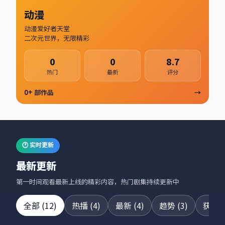
动漫
动漫爱好者天堂
二次元世界，无限精彩
0
0
8.7
热门
最新
评分
0
+ 部作品
→
🕐 实时更新
最新更新
第一时间观看最新上线的精彩内容，热门剧集持续更新中
全部
(
12
)
热播
(
4
)
最新
(
4
)
趋势
(
3
)
获奖
(
24集全
42集全