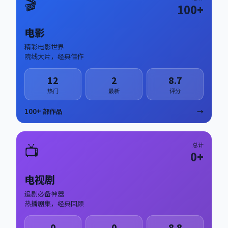
🎬
100
+
电影
精彩电影世界
院线大片，经典佳作
12
2
8.7
热门
最新
评分
100
+ 部作品
→
📺
总计
0
+
电视剧
追剧必备神器
热播剧集，经典回顾
0
0
8.8