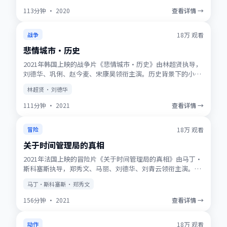
113分钟
·
2020
查看详情 →
获奖
★
9.7
18万
观看
战争
悲情城市·历史
2021年韩国上映的战争片《悲情城市·历史》由林超贤执导，
刘德华、巩俐、赵今麦、宋康昊领衔主演。历史背景下的小人
物史诗，服化道考究，时代质感浓厚。高清正版资源同步更
林超贤 · 刘德华
新，支持多终端流畅播放。
111分钟
·
2021
查看详情 →
NEW
★
9.5
18万
观看
冒险
关于时间管理局的真相
2021年法国上映的冒险片《关于时间管理局的真相》由马丁·
斯科塞斯执导，郑秀文、马丽、刘德华、刘青云领衔主演。动
画式想象力与真人表演结合，适合全年龄观看。适合喜欢强情
马丁·斯科塞斯 · 郑秀文
节与人物刻画的观众收藏观看。
156分钟
·
2021
查看详情 →
趋势
★
8.8
18万
观看
动作