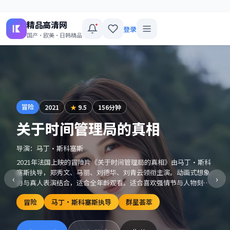
精品高清网
登录
国产·欧美·日韩精品
冒险
2021
★
9.5
156分钟
关于时间管理局的真相
导演：
马丁·斯科塞斯
2021年法国上映的冒险片《关于时间管理局的真相》由马丁·斯科
塞斯执导，郑秀文、马丽、刘德华、刘青云领衔主演。动画式想象
‹
›
力与真人表演结合，适合全年龄观看。适合喜欢强情节与人物刻画
的观众收藏观看。
冒险
马丁·斯科塞斯执导
群星荟萃