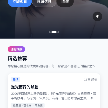
收藏
立即观看
详细信息
🔊
编辑精选
精选推荐
为您精心挑选的优质影视内容，每一部都是不容错过的精品之作
热播
★
7.2
19万
观看
爱情
逆光而行的邮差
2020年西班牙上映的爱情片《逆光而行的邮差》由格蕾塔·葛
韦格执导，马东锡、宋康昊、海清、菅田将晖领衔主演。动画
式想象力与真人表演结合，适合全年龄观看。站内提供多清晰
格蕾塔·葛韦格 · 马东锡
度选择，观影体验稳定流畅。