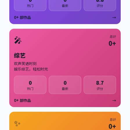
热门
最新
评分
0
+ 部作品
→
🎤
总计
0
+
综艺
欢声笑语时刻
娱乐综艺，轻松时光
0
0
8.7
热门
最新
评分
0
+ 部作品
→
✨
总计
0
+