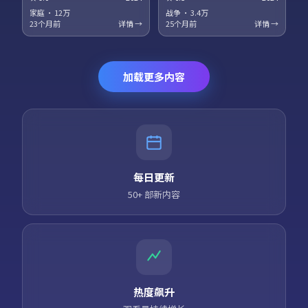
梅、役所广司领衔主演。科幻设
衔主演。法庭戏与街头戏对位，
定服务于人物关系，探讨记忆、
正义主题在灰色地带被重新审
家庭
·
12万
战争
·
3.4万
身份与自由意志的边界。高清正
视。高清正版资源同步更新，支
23个月前
详情 →
25个月前
详情 →
版资源同步更新，支持多终端流
持多终端流畅播放。
畅播放。
加载更多内容
每日更新
50+ 部新内容
热度飙升